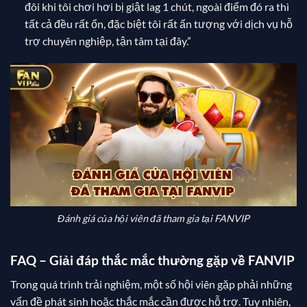
đôi khi tôi chơi hơi bị giật lag 1 chút, ngoài điểm đó ra thì
tất cả đều rất ổn, đặc biệt tôi rất ấn tượng với dịch vụ hỗ
trợ chuyên nghiệp, tận tâm tại đây.”
Đánh giá của hội viên đã tham gia tại FANVIP
FAQ – Giải đáp thắc mắc thường gặp về FANVIP
Trong quá trình trải nghiệm, một số hội viên gặp phải những
vấn đề phát sinh hoặc thắc mắc cần được hỗ trợ. Tuy nhiên,