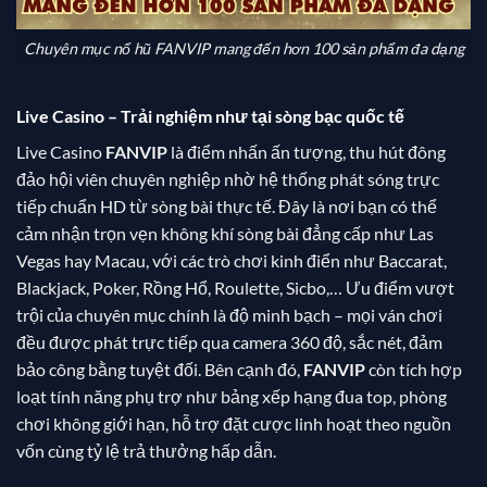
Chuyên mục nổ hũ FANVIP mang đến hơn 100 sản phẩm đa dạng
Live Casino – Trải nghiệm như tại sòng bạc quốc tế
Live Casino
FANVIP
là điểm nhấn ấn tượng, thu hút đông
đảo hội viên chuyên nghiệp nhờ hệ thống phát sóng trực
tiếp chuẩn HD từ sòng bài thực tế. Đây là nơi bạn có thể
cảm nhận trọn vẹn không khí sòng bài đẳng cấp như Las
Vegas hay Macau, với các trò chơi kinh điển như Baccarat,
Blackjack, Poker, Rồng Hổ, Roulette,
Sicbo
,…
Ưu điểm vượt
trội của chuyên mục chính là độ minh bạch – mọi ván chơi
đều được phát trực tiếp qua camera 360 độ, sắc nét, đảm
bảo công bằng tuyệt đối. Bên cạnh đó,
FANVIP
còn tích hợp
loạt tính năng phụ trợ như bảng xếp hạng đua top, phòng
chơi không giới hạn, hỗ trợ đặt cược linh hoạt theo nguồn
vốn cùng tỷ lệ trả thưởng hấp dẫn.