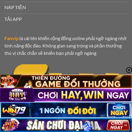
NẠP TIỀN
TẢI APP
Fanvip
là cái tên khiến cộng đồng online phải ngỡ ngàng nhờ
tính năng độc đáo. Không gian sang trọng và phần thưởng
thú vị chắc chắn sẽ khiến bạn phải ngỡ ngàng