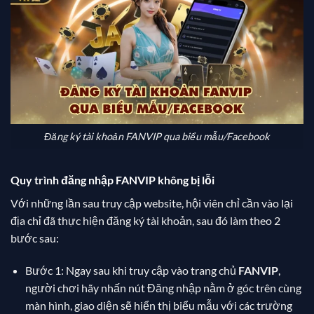
Đăng ký tài khoản FANVIP qua biểu mẫu/Facebook
Quy trình đăng nhập FANVIP không bị lỗi
Với những lần sau truy cập website, hội viên chỉ cần vào lại
địa chỉ đã thực hiện đăng ký tài khoản, sau đó làm theo 2
bước sau:
Bước 1: Ngay sau khi truy cập vào trang chủ
FANVIP
,
người chơi hãy nhấn nút Đăng nhập nằm ở góc trên cùng
màn hình, giao diện sẽ hiển thị biểu mẫu với các trường