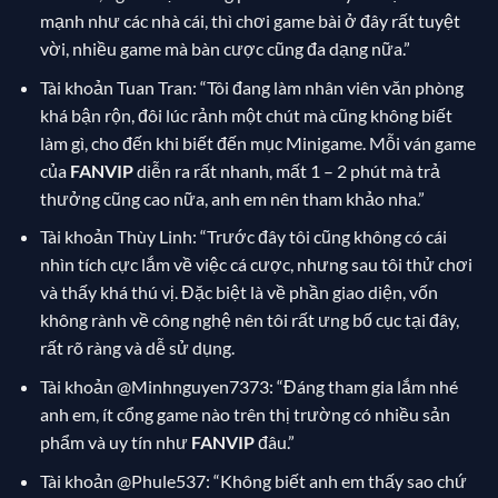
mạnh như các nhà cái, thì chơi game bài ở đây rất tuyệt
vời, nhiều game mà bàn cược cũng đa dạng nữa.”
Tài khoản Tuan Tran: “Tôi đang làm nhân viên văn phòng
khá bận rộn, đôi lúc rảnh một chút mà cũng không biết
làm gì, cho đến khi biết đến mục Minigame. Mỗi ván game
của
FANVIP
diễn ra rất nhanh, mất 1 – 2 phút mà trả
thưởng cũng cao nữa, anh em nên tham khảo nha.”
Tài khoản Thùy Linh: “Trước đây tôi cũng không có cái
nhìn tích cực lắm về việc cá cược, nhưng sau tôi thử chơi
và thấy khá thú vị. Đặc biệt là về phần giao diện, vốn
không rành về công nghệ nên tôi rất ưng bố cục tại đây,
rất rõ ràng và dễ sử dụng.
Tài khoản @Minhnguyen7373: “Đáng tham gia lắm nhé
anh em, ít cổng game nào trên thị trường có nhiều sản
phẩm và uy tín như
FANVIP
đâu.”
Tài khoản @Phule537: “Không biết anh em thấy sao chứ