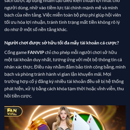
sách được áp dụng nhằm tạo điều kiện thuận lợi nhất cho
người dùng, nhờ vào tiềm lực tài chính mạnh mẽ và minh
bạch của nền tảng. Việc miễn toàn bộ phụ phí giúp hội viên
tối ưu hóa lợi nhuận, tránh tình trạng mất tiền không rõ lý
do như ở một số nền tảng khác.
Người chơi được sở hữu tối đa mấy tài khoản cá cược?
Cổng game
FANVIP
chỉ cho phép mỗi người chơi sở hữu
một tài khoản duy nhất, tương ứng với một bộ thông tin cá
nhân xác thực. Điều này nhằm đảm bảo tính công bằng, minh
bạch và phòng tránh hành vi gian lận khuyến mãi. Mọi
trường hợp cố ý đăng ký nhiều tài khoản đều sẽ bị hệ thống
phát hiện, xử lý bằng cách khóa tạm thời hoặc vĩnh viễn, thu
hồi tiền cược.