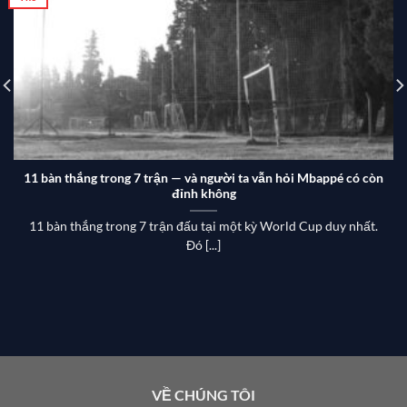
Vivu88 – Đánh Giá Sân Chơi Kèo Cược Uy Tín Hàng Đầu 2025
Vivu88 đã từng bước khẳng định tên tuổi trong số hàng trăm
nhà cái hiện [...]
VỀ CHÚNG TÔI