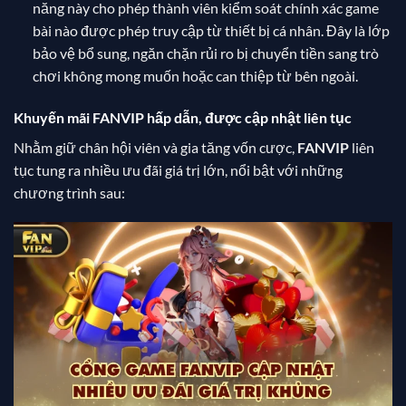
năng này cho phép thành viên kiểm soát chính xác game
bài nào được phép truy cập từ thiết bị cá nhân. Đây là lớp
bảo vệ bổ sung, ngăn chặn rủi ro bị chuyển tiền sang trò
chơi không mong muốn hoặc can thiệp từ bên ngoài.
Khuyến mãi FANVIP hấp dẫn, được cập nhật liên tục
Nhằm giữ chân hội viên và gia tăng vốn cược,
FANVIP
liên
tục tung ra nhiều ưu đãi giá trị lớn, nổi bật với những
chương trình sau: