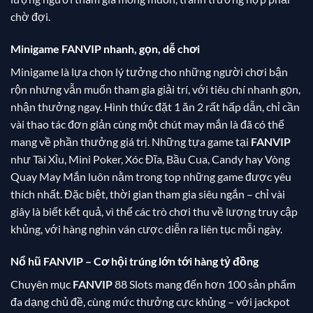
chờ đợi.
Minigame FANVIP nhanh, gọn, dễ chơi
Minigame là lựa chọn lý tưởng cho những người chơi bận
rộn nhưng vẫn muốn tham gia giải trí, với tiêu chí nhanh gọn,
nhận thưởng ngay. Hình thức đặt 1 ăn 2 rất hấp dẫn, chỉ cần
vài thao tác đơn giản cùng một chút may mắn là đã có thể
mang về phần thưởng giá trị.
Những tựa game tại
FANVIP
như Tài Xỉu, Mini Poker, Xóc Đĩa, Bầu Cua, Candy hay Vòng
Quay May Mắn luôn nằm trong top những game được yêu
thích nhất. Đặc biệt, thời gian tham gia siêu ngắn – chỉ vài
giây là biết kết quả, vì thế các trò chơi thu về lượng truy cập
khủng, với hàng nghìn ván cược diễn ra liên tục mỗi ngày.
Nổ hũ FANVIP – Cơ hội trúng lớn tới hàng tỷ đồng
Chuyên mục
FANVIP
88 Slots mang đến hơn 100 sản phẩm
đa dạng chủ đề, cùng mức thưởng cực khủng – với jackpot