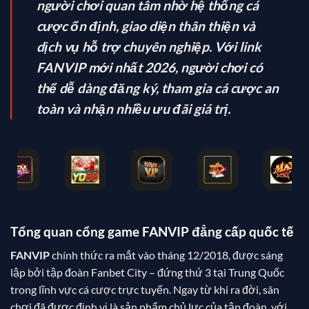
người chơi quan tâm nhờ hệ thống cá
cược ổn định, giao diện thân thiện và
dịch vụ hỗ trợ chuyên nghiệp. Với link
FANVIP mới nhất 2026, người chơi có
thể dễ dàng đăng ký, tham gia cá cược an
toàn và nhận nhiều ưu đãi giá trị.
Tổng quan cổng game FANVIP đẳng cấp quốc tế
FANVIP
chính thức ra mắt vào tháng 12/2018, được sáng
lập bởi tập đoàn Fanbet City – đứng thứ 3 tại Trung Quốc
trong lĩnh vực cá cược trực tuyến. Ngay từ khi ra đời, sân
chơi đã được định vị là sản phẩm chủ lực của tập đoàn, với