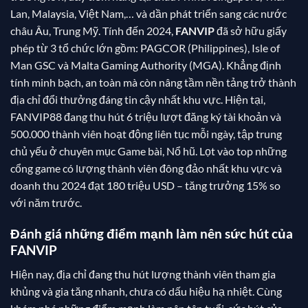
Lan, Malaysia, Việt Nam,… và dần phát triển sang các nước
châu Âu, Trung Mỹ. Tính đến 2024,
FANVIP
đã sở hữu giấy
phép từ 3 tổ chức lớn gồm: PAGCOR (Philippines), Isle of
Man GSC và Malta Gaming Authority (MGA). Khẳng định
tính minh bạch, an toàn mà còn nâng tầm nền tảng trở thành
địa chỉ đổi thưởng đáng tin cậy nhất khu vực.
Hiện tại,
FANVIP88 đang thu hút 6 triệu lượt đăng ký tài khoản và
500.000 thành viên hoạt động liên tục mỗi ngày, tập trung
chủ yếu ở chuyên mục Game bài, Nổ hũ. Lọt vào top những
cổng game có lượng thành viên đông đảo nhất khu vực và
doanh thu 2024 đạt 180 triệu USD – tăng trưởng 15% so
với năm trước.
Đánh giá những điểm mạnh làm nên sức hút của
FANVIP
Hiện nay, địa chỉ đang thu hút lượng thành viên tham gia
khủng và gia tăng nhanh, chưa có dấu hiệu hạ nhiệt. Cùng