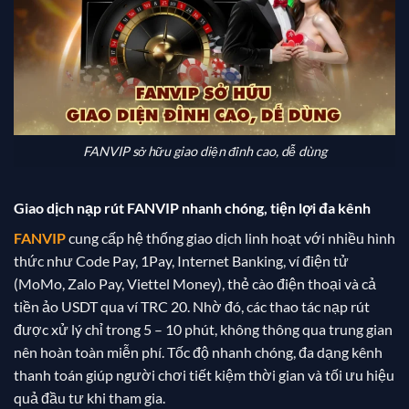
FANVIP sở hữu giao diện đỉnh cao, dễ dùng
Giao dịch nạp rút FANVIP nhanh chóng, tiện lợi đa kênh
FANVIP
cung cấp hệ thống giao dịch linh hoạt với nhiều hình
thức như Code Pay, 1Pay, Internet Banking, ví điện tử
(MoMo, Zalo Pay, Viettel Money), thẻ cào điện thoại và cả
tiền ảo USDT qua ví TRC 20. Nhờ đó, các thao tác nạp rút
được xử lý chỉ trong 5 – 10 phút, không thông qua trung gian
nên hoàn toàn miễn phí. Tốc độ nhanh chóng, đa dạng kênh
thanh toán giúp người chơi tiết kiệm thời gian và tối ưu hiệu
quả đầu tư khi tham gia.