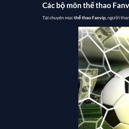
Các bộ môn thể thao Fanv
Tại chuyên mục
thể thao Fanvip
, người tha