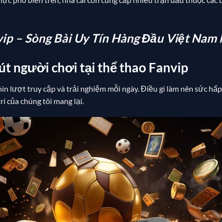
vip – Sòng Bài Uy Tín Hàng Đầu Việt Na
t người chơi tại thể thao Fanvip
ìn lượt truy cập và trải nghiệm mỗi ngày. Điều gì làm nên sức h
í của chúng tôi mang lại.