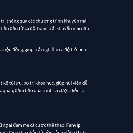
trị thông qua các chương trình khuyến mãi
 tiền đầu từ cá độ, hoàn trả, khuyến mãi nạp
triệu đồng, giúp trải nghiệm cá độ trở nên
kế tối ưu, bố trí khoa học, giúp hội viên dễ
c quan, đảm bảo quá trình cá cược diễn ra
ững ai đam mê cá cược thể thao.
Fanvip
gia tăng thu nhập từ nền tảng giải trí trực