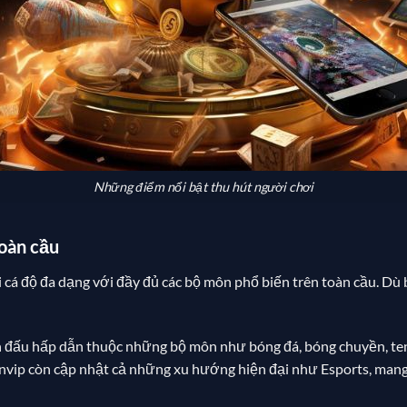
Những điểm nổi bật thu hút người chơi
toàn cầu
cá độ đa dạng với đầy đủ các bộ môn phổ biến trên toàn cầu. Dù b
n đấu hấp dẫn thuộc những bộ môn như bóng đá, bóng chuyền, tenn
anvip còn cập nhật cả những xu hướng hiện đại như Esports, mang