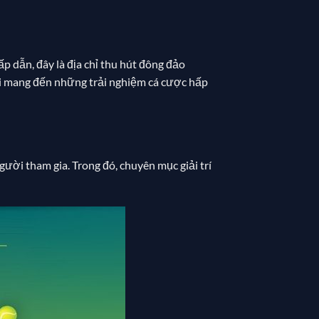
 dẫn, đây là địa chỉ thu hút đông đảo
ơi mang đến những trải nghiệm cá cược hấp
ười tham gia. Trong đó, chuyên mục giải trí