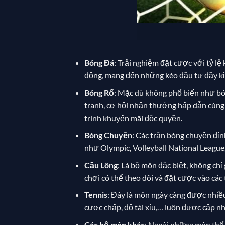
Bóng Đá
: Trải nghiệm đặt cược với tỷ lệ
động, mang đến những kèo đầu tư đầy kịc
Bóng Rổ
: Mặc dù không phổ biến như bón
tranh, cơ hội nhận thưởng hấp dẫn cùng s
trình khuyến mãi độc quyền.
Bóng Chuyền
: Các trận bóng chuyền đỉn
như Olympic, Volleyball National League,
Cầu Lông
: Là bộ môn đặc biệt, không ch
chơi có thể theo dõi và đặt cược vào các
Tennis
: Đây là môn ngày càng được nhiề
cược chấp, độ tài xỉu,… luôn được cập nh
Các bộ môn khác
: Ngoài những môn thể 