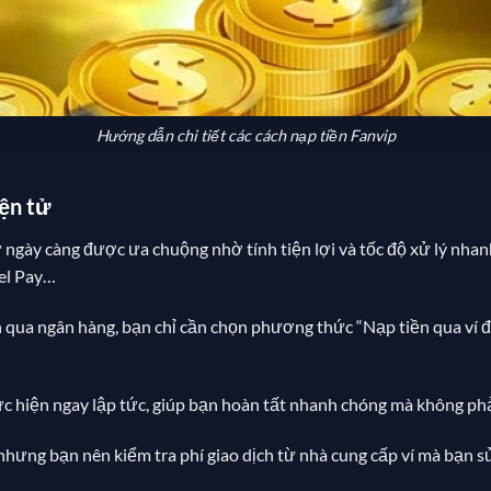
Hướng dẫn chi tiết các cách nạp tiền Fanvip
iện tử
ngày càng được ưa chuộng nhờ tính tiện lợi và tốc độ xử lý nhanh
el Pay…
ua ngân hàng, bạn chỉ cần chọn phương thức “Nạp tiền qua ví đ
 hiện ngay lập tức, giúp bạn hoàn tất nhanh chóng mà không phả
nhưng bạn nên kiểm tra phí giao dịch từ nhà cung cấp ví mà bạn s