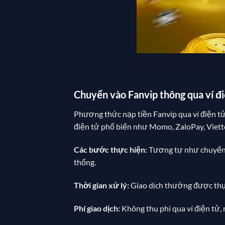
Chuyển vào Fanvip thông qua ví đ
Phương thức nạp tiền Fanvip qua ví điện tử 
điện tử phổ biến như Momo, ZaloPay, Viett
Các bước thực hiện:
Tương tự như chuyển q
thống.
Thời gian xử lý:
Giao dịch thường được thực
Phí giao dịch:
Không thu phí qua ví điện tử, 