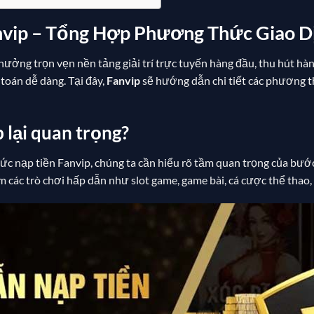
vip – Tổng Hợp Phương Thức Giao D
hưởng trọn vẹn nền tảng giải trí trực tuyến hàng đầu, thu hút h
 toán dễ dàng. Tại đây,
Fanvip
sẽ hướng dẫn chi tiết các phương th
p lại quan trọng?
hức nạp tiền Fanvip, chúng ta cần hiểu rõ tầm quan trọng của bước
m các trò chơi hấp dẫn như slot game, game bài, cá cược thể thao,