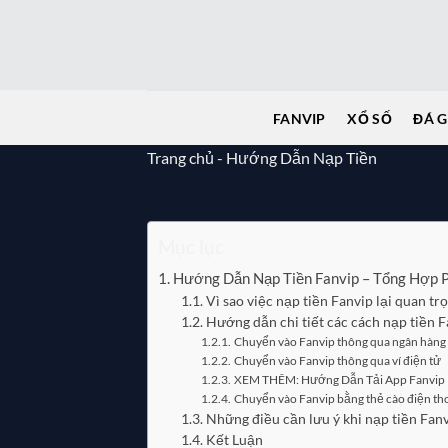
Bỏ
qua
nội
dung
FANVIP
XỔ SỐ
ĐÁ 
Trang chủ
-
Hướng Dẫn Nạp Tiền
Mục lục
Hướng Dẫn Nạp Tiền Fanvip – Tổng Hợp 
Vì sao việc nạp tiền Fanvip lại quan tr
Hướng dẫn chi tiết các cách nạp tiền F
Chuyển vào Fanvip thông qua ngân hàng
Chuyển vào Fanvip thông qua ví điện tử
XEM THÊM: Hướng Dẫn Tải App Fanvip
Chuyển vào Fanvip bằng thẻ cào điện th
Những điều cần lưu ý khi nạp tiền Fan
Kết Luận