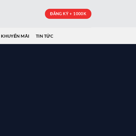
ĐĂNG KÝ + 1000K
KHUYẾN MÃI
TIN TỨC