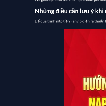
Những điều cần lưu ý khi 
Để quá trình nạp tiền Fanvip diễn ra thuận 