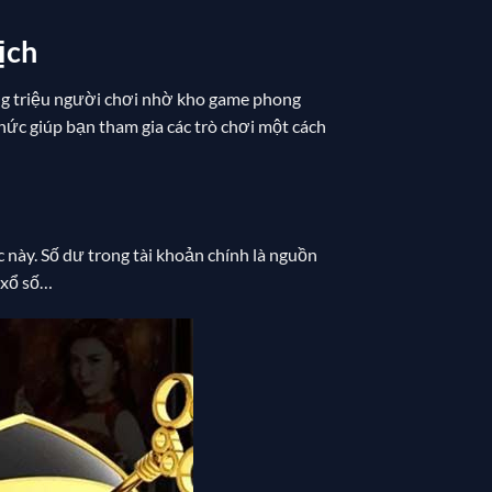
ịch
àng triệu người chơi nhờ kho game phong
ức giúp bạn tham gia các trò chơi một cách
 này. Số dư trong tài khoản chính là nguồn
 xổ số…