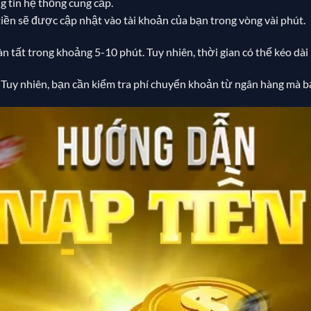
 tin hệ thống cung cấp.
iền sẽ được cập nhật vào tài khoản của bạn trong vòng vài phút.
 tất trong khoảng 5-10 phút. Tuy nhiên, thời gian có thể kéo dài
Tuy nhiên, bạn cần kiểm tra phí chuyển khoản từ ngân hàng mà b