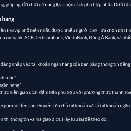
, giúp người chơi dễ dàng lựa chọn cách phù hợp nhất. Dưới đâ
n hàng
n Fanvip phổ biến nhất, được nhiều người chơi lựa chọn bởi tính
Vietcombank, ACB, Techcombank, VietinBank, Đông Á Bank, và nhi
h đăng nhập vào tài khoản ngân hàng của bạn bằng thông tin đăng
h toán”.
gân hàng”.
ực hiện giao dịch, đảm bảo phù hợp với phương thức thanh toán
o gồm số tiền cần chuyển, tên chủ tài khoản và số tài khoản ngân
 thị thông tin và mã giao dịch. Hãy lưu lại để theo dõi.