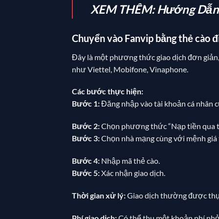
XEM THÊM:
Hướng Dẫn 
Chuyển vào Fanvip bằng thẻ cào đ
Đây là một phương thức giao dịch đơn giản,
như Viettel, Mobifone, Vinaphone.
Các bước thực hiện:
Bước 1:
Đăng nhập vào tài khoản cá nhân c
Bước 2:
Chọn phương thức “Nạp tiền qua t
Bước 3:
Chọn nhà mạng cùng với mệnh giá 
Bước 4:
Nhập mã thẻ cào.
Bước 5:
Xác nhận giao dịch.
Thời gian xử lý:
Giao dịch thường được thực
Phí giao dịch:
Có thể thu một khoản phí nhỏ 