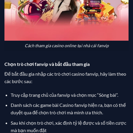
Cách tham gia casino online tại nhà cái fanvip
Chọn trò chơi fanvip và bắt đầu tham gia
Để bắt đầu gia nhập các trò chơi casino fanvip, hãy làm theo
các bước sau:
Truy cập trang chủ của fanvip và chọn mục “Sòng bài”.
Danh sách các game bài Casino fanvip hiện ra, bạn có thể
duyệt qua để chọn trò chơi mà mình ưa thích.
Sau khi chọn trò chơi, xác định tỷ lệ được và số tiền cược
mà bạn muốn đặt