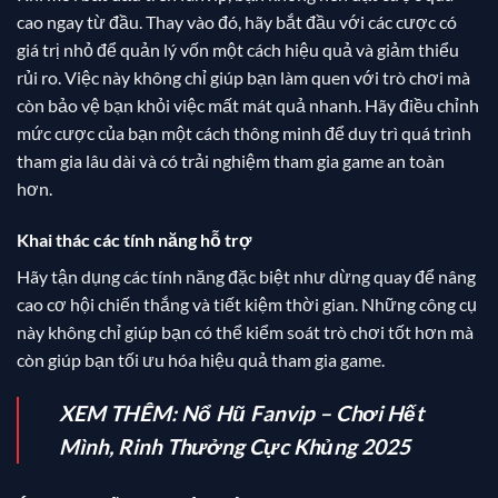
cao ngay từ đầu. Thay vào đó, hãy bắt đầu với các cược có
giá trị nhỏ để quản lý vốn một cách hiệu quả và giảm thiểu
rủi ro. Việc này không chỉ giúp bạn làm quen với trò chơi mà
còn bảo vệ bạn khỏi việc mất mát quả nhanh. Hãy điều chỉnh
mức cược của bạn một cách thông minh để duy trì quá trình
tham gia lâu dài và có trải nghiệm tham gia game an toàn
hơn.
Khai thác các tính năng hỗ trợ
Hãy tận dụng các tính năng đặc biệt như dừng quay để nâng
cao cơ hội chiến thắng và tiết kiệm thời gian. Những công cụ
này không chỉ giúp bạn có thể kiểm soát trò chơi tốt hơn mà
còn giúp bạn tối ưu hóa hiệu quả tham gia game.
XEM THÊM:
Nổ Hũ Fanvip – Chơi Hết
Mình, Rinh Thưởng Cực Khủng 2025