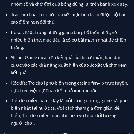
nhóm số và chờ đợi quả bóng dừng lại trên bánh xe quay.
Trác kim hoa: Trò chơi bài với mục tiêu là có được bộ bài
cao điểm hơn đối thủ.
Poker: Một trong những game bài phổ biến nhất, với
nhiều biến thể, mục tiêu là có bộ bài mạnh nhất để chiến
thắng.
Sic bo: Game dựa trên kết quả của ba xúc xắc, bạn đặt
cược vào các khả năng xuất hiện của xúc xắc và chờ xem
kết quả.
Xóc đĩa: Trò chơi phổ biến trong casino fanvip trực tuyến,
dựa trên việc dự đoán kết quả xóc xúc xắc.
Tiến lên miền nam: Đây là một trong những game bài phổ
biến nhất tại nước ta. Với cách tham gia đơn giản, dễ
hiểu, Tiến lên miền nam phù hợp với mọi đối tượng
người chơi.