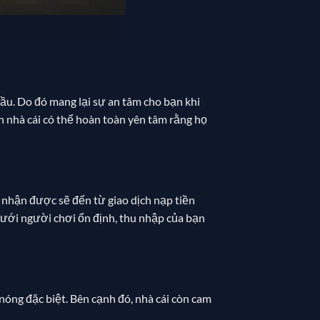
cầu. Do đó mang lại sự an tâm cho bạn khi
ến nhà cái có thể hoàn toàn yên tâm rằng họ
 nhận được sẽ đến từ giao dịch nạp tiền
lưới người chơi ổn định, thu nhập của bạn
nóng đặc biệt. Bên cạnh đó, nhà cái còn cam