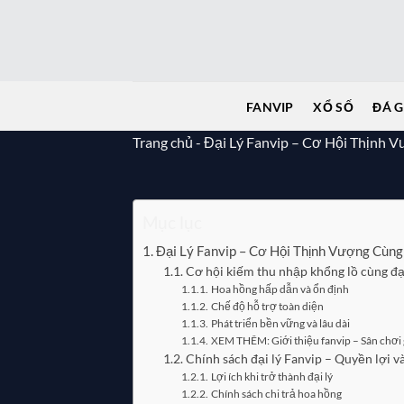
Bỏ
qua
nội
dung
FANVIP
XỔ SỐ
ĐÁ 
Trang chủ
-
Đại Lý Fanvip – Cơ Hội Thịnh V
Mục lục
Đại Lý Fanvip – Cơ Hội Thịnh Vượng Cùng
Cơ hội kiếm thu nhập khổng lồ cùng đại
Hoa hồng hấp dẫn và ổn định
Chế độ hỗ trợ toàn diện
Phát triển bền vững và lâu dài
XEM THÊM: Giới thiệu fanvip – Sân chơi g
Chính sách đại lý Fanvip – Quyền lợi v
Lợi ích khi trở thành đại lý
Chính sách chi trả hoa hồng