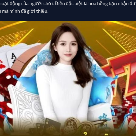
t động của người chơi. Điều đặc biệt là hoa hồng bạn nhận được
n mà mình đã giới thiệu.