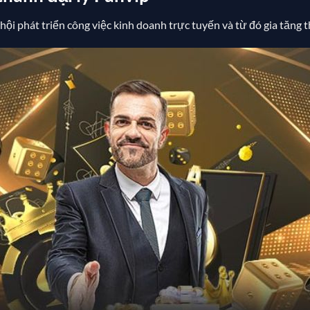
ơ hội phát triển công việc kinh doanh trực tuyến và từ đó gia tăng 