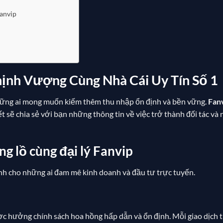
Fanvip
hịnh Vượng Cùng Nhà Cái Uy Tín Số 1
những ai mong muốn kiếm thêm thu nhập ổn định và bền vững.
Fan
ết sẽ chia sẻ với bạn những thông tin về việc trở thành đối tác và
g lồ cùng đại lý Fanvip
ành cho những ai đam mê kinh doanh và đầu tư trực tuyến.
ược hưởng chính sách hoa hồng hấp dẫn và ổn định. Mỗi giao dịch 