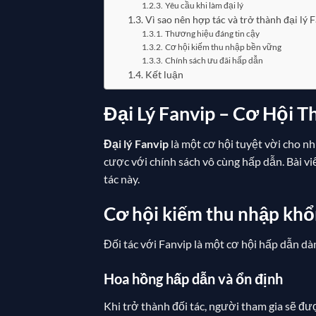
Yêu cầu khi làm đại lý
Vì sao nên hợp tác và trở thành đại lý 
Thương hiệu đáng tin cậy
Cơ hội kiếm thu nhập bền vững
Chính sách ưu đãi hấp dẫn
Kết luận
Đại Lý Fanvip – Cơ Hội T
Đại lý Fanvip
là một cơ hội tuyệt vời cho 
cược với chính sách vô cùng hấp dẫn. Bài vi
tác này.
Cơ hội kiếm thu nhập khổn
Đối tác với Fanvip là một cơ hội hấp dẫn d
Hoa hồng hấp dẫn và ổn định
Khi trở thành đối tác, người tham gia sẽ đ