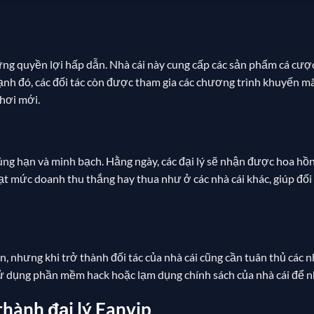
ng quyền lợi hấp dẫn. Nhà cái này cung cấp các sản phẩm cá cược 
ạnh đó, các đối tác còn được tham gia các chương trình khuyến m
chơi mới.
ng hạn và minh bạch. Hằng ngày, các đại lý sẽ nhận được hoa hồng
t mức doanh thu thắng hay thua như ở các nhà cái khác, giúp đối 
 nhưng khi trở thành đối tác của nhà cái cũng cần tuân thủ các n
 sử dụng phần mềm hack hoặc lạm dụng chính sách của nhà cái để 
thành đại lý Fanvip