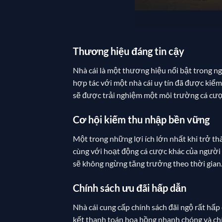
Thương hiệu đáng tin cậy
Nhà cái là một thương hiệu nổi bật trong ng
hợp tác với một nhà cái uy tín đã được kiểm
sẽ được trải nghiệm một môi trường cá cượ
Cơ hội kiếm thu nhập bền vững
Một trong những lợi ích lớn nhất khi trở th
cùng với hoạt động cá cược khác của người 
sẽ không ngừng tăng trưởng theo thời gian
Chính sách ưu đãi hấp dẫn
Nhà cái cung cấp chính sách đãi ngộ rất hấp
kết thanh toán hoa hồng nhanh chóng và chín