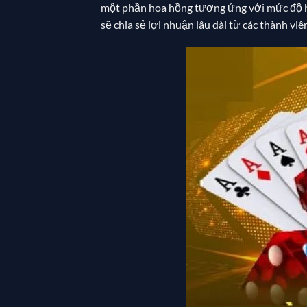
một phần hoa hồng tương ứng với mức độ hoạ
sẽ chia sẻ lợi nhuận lâu dài từ các thành viê