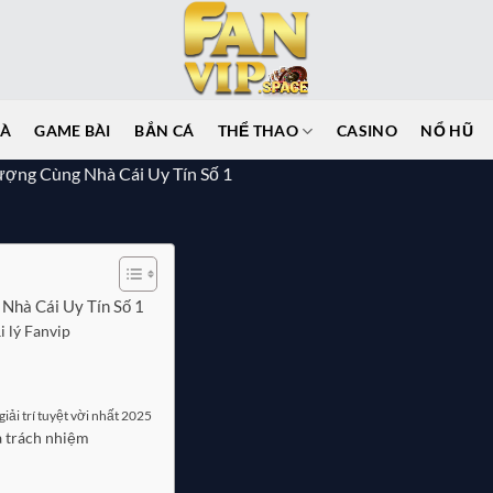
GÀ
GAME BÀI
BẮN CÁ
THỂ THAO
CASINO
NỔ HŨ
ượng Cùng Nhà Cái Uy Tín Số 1
 Nhà Cái Uy Tín Số 1
 lý Fanvip
iải trí tuyệt vời nhất 2025
à trách nhiệm